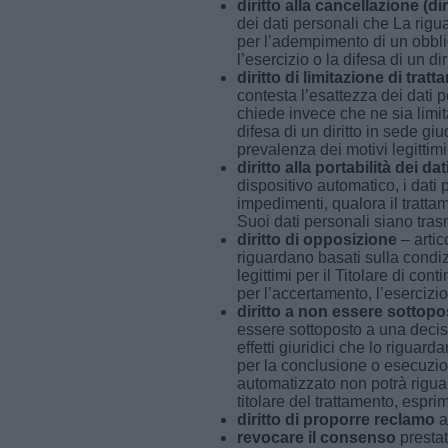
diritto alla cancellazione (diri
dei dati personali che La rigua
per l’adempimento di un obbli
l’esercizio o la difesa di un dir
diritto di limitazione di trat
contesta l’esattezza dei dati p
chiede invece che ne sia limita
difesa di un diritto in sede giu
prevalenza dei motivi legittimi 
diritto alla portabilità dei dat
dispositivo automatico, i dati p
impedimenti, qualora il trattam
Suoi dati personali siano trasm
diritto di opposizione
– artic
riguardano basati sulla condiz
legittimi per il Titolare di con
per l’accertamento, l’esercizio 
diritto a non essere sottop
essere sottoposto a una decis
effetti giuridici che lo rigua
per la conclusione o esecuzion
automatizzato non potrà riguar
titolare del trattamento, espri
diritto di proporre reclamo
a
revocare il consenso
prestat