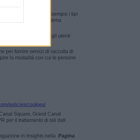
e informazioni quali ad esempio i tipi
i usati (indirizzi IP, sistema
ver di Facebook quando gli utenti
 per fornire servizi di raccolta di
apire la modalità con cui le persone
com/policies/cookies/
d Canal Square, Grand Canal
 per il trattamento di tali dati
gregazione in Insights nella
Pagina