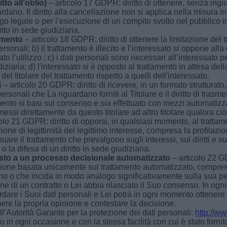
tto all’oblio)
– articolo 17 GDPR: diritto di ottenere, senza ingiu
rdano. Il diritto alla cancellazione non si applica nella misura in
go legale o per l’esecuzione di un compito svolto nel pubblico i
itto in sede giudiziaria.
tamento
– articolo 18 GDPR: diritto di ottenere la limitazione del 
ersonali; b) il trattamento è illecito e l’interessato si oppone all
to l’utilizzo ; c) i dati personali sono necessari all’interessato p
diziaria; d) l'interessato si è opposto al trattamento in attesa dell
del titolare del trattamento rispetto a quelli dell'interessato.
i
– articolo 20 GDPR: diritto di ricevere, in un formato strutturat
ersonali che La riguardano forniti al Titolare e il diritto di trasmet
ento si basi sul consenso e sia effettuato con mezzi automatizzati. 
essi direttamente da questo titolare ad altro titolare qualora ciò
olo 21 GDPR: diritto di opporsi, in qualsiasi momento, al trattam
ione di legittimità del legittimo interesse, compresa la profilazi
tinuare il trattamento che prevalgono sugli interessi, sui diritti e s
o la difesa di un diritto in sede giudiziaria.
osto a un processo decisionale automatizzato
– articolo 22 GD
ione basata unicamente sul trattamento automatizzato, compres
rdano o che incida in modo analogo significativamente sulla sua 
e di un contratto o Lei abbia rilasciato il Suo consenso. In og
dare i Suoi dati personali e Lei potrà in ogni momento ottenere
mere la propria opinione e contestare la decisione.
ll’Autorità Garante per la protezione dei dati personali:
http://ww
o in ogni occasione e con la stessa facilità con cui è stato fornit