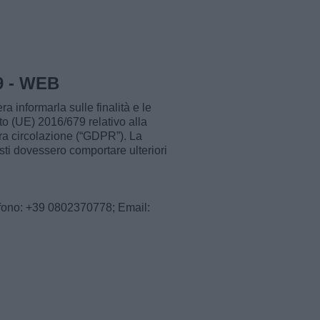
79 - WEB
a informarla sulle finalità e le
to (UE) 2016/679 relativo alla
era circolazione (“GDPR”). La
esti dovessero comportare ulteriori
lefono: +39 0802370778; Email: