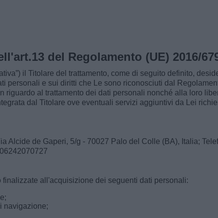
dell'art.13 del Regolamento (UE) 2016/6
va”) il Titolare del trattamento, come di seguito definito, desider
ti personali e sui diritti che Le sono riconosciuti dal Regolamen
n riguardo al trattamento dei dati personali nonché alla loro lib
tegrata dal Titolare ove eventuali servizi aggiuntivi da Lei richi
a Alcide de Gaperi, 5/g - 70027 Palo del Colle (BA), Italia; Te
A: 06242070727
o finalizzate all'acquisizione dei seguenti dati personali:
e;
i navigazione;