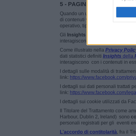
5 - PAGINA SOCIAL FACE
Quando un utente utilizza la
Pagin
di contenuti visualizzati o con cui i
operativo, tipo di browser, impostazi
Gli
Insights
della
Pagina
sono stati
interagiscono con le
Pagine
e i con
Come illustrato nella
Privacy Polic
dati statistici definiti
Insights
della
interagiscono con i contenuti in ess
I dettagli sulle modalità di tratta
link:
https://www.facebook.com/priv
I dettagli sui dati personali trattati
link:
https://www.facebook.com/lega
I dettagli sui cookie utilizzati da F
Il Titolare del Trattamento come a
Harbour, Dublin 2, Ireland) sono
co
personali registrati per gli eventi e
L’accordo di contitolarità
, fra il 