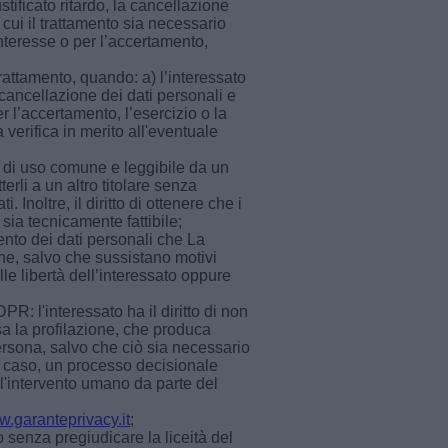
stificato ritardo, la cancellazione
 cui il trattamento sia necessario
nteresse o per l’accertamento,
trattamento, quando: a) l’interessato
a cancellazione dei dati personali e
er l’accertamento, l’esercizio o la
a verifica in merito all'eventuale
o, di uso comune e leggibile da un
terli a un altro titolare senza
Inoltre, il diritto di ottenere che i
 sia tecnicamente fattibile;
ento dei dati personali che La
one, salvo che sussistano motivi
ulle libertà dell’interessato oppure
PR: l'interessato ha il diritto di non
a la profilazione, che produca
persona, salvo che ciò sia necessario
ni caso, un processo decisionale
 l'intervento umano da parte del
w.garanteprivacy.it
;
o senza pregiudicare la liceità del