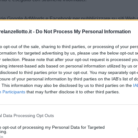
rie Google AdWords e Facebook per pubblicizzare su siti Web di t
 di remarketing potrebbe consistere nella conduzione di campagne 
oogle, su un sito nella Rete Display di Google (Google Adsense) o
elanzellotto.it -
Do Not Process My Personal Information
to che avranno concesso il consenso per tale finalità. I fornitori di
blicare annunci in base alle precedenti visite effettuate nel nost
to opt-out of the sale, sharing to third parties, or processing of your per
rmità con la nostra politica sulla privacy, così come le politiche
formation for targeted advertising by us, please use the below opt-out s
ubblicitarie di remarketing mediante i seguenti link: per Google
r selection. Please note that after your opt-out request is processed y
wer/2662922?hl=it - https://adssettings.google.com/authenticate
eing interest-based ads based on personal information utilized by us or
om/ads/website_custom_audiences/
disclosed to third parties prior to your opt-out. You may separately opt-
onsenso - Art. 6, c.1, let. a. GDPR
losure of your personal information by third parties on the IAB’s list of
. This information may also be disclosed by us to third parties on the
IA
 di cookies per la configurazione e gestione di campagne pubblic
Participants
that may further disclose it to other third parties.
 - Il mancato conferimento del consenso comporterà l'impossibilit
 di terzi diversi da quello del Titolare.
l Data Processing Opt Outs
: Il periodo di impiego del cookie di remarketing, impiegati da q
al Facebook.
to opt-out of processing my Personal Data for Targeted
ing.
ento è eseguito, prevalentemente, con strumenti informatici.
In