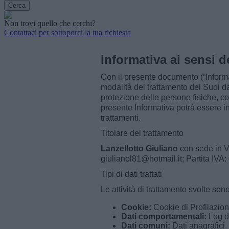
Non trovi quello che cerchi?
Contattaci per sottoporci la tua richiesta
Informativa ai sensi 
Con il presente documento (“Informati
modalità del trattamento dei Suoi da
protezione delle persone fisiche, co
presente Informativa potrà essere in
trattamenti.
Titolare del trattamento
Lanzellotto Giuliano
con sede in Vi
giulianol81@hotmail.it; Partita IV
Tipi di dati trattati
Le attività di trattamento svolte son
Cookie:
Cookie di Profilazion
Dati comportamentali:
Log d
Dati comuni:
Dati anagrafici.