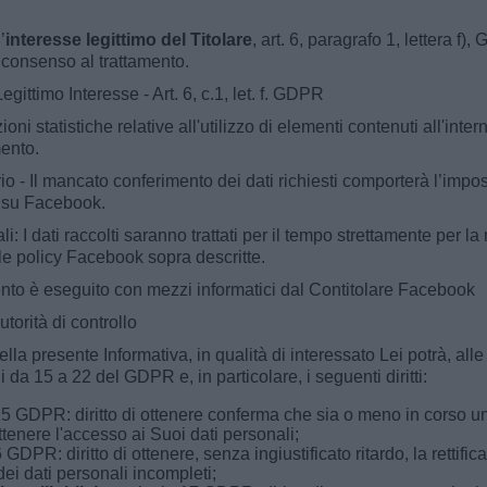
’
interesse legittimo del Titolare
, art. 6, paragrafo 1, lettera f
 consenso al trattamento.
egittimo Interesse - Art. 6, c.1, let. f. GDPR
ioni statistiche relative all'utilizzo di elementi contenuti all'in
mento.
 - Il mancato conferimento dei dati richiesti comporterà l’impossib
a su Facebook.
 I dati raccolti saranno trattati per il tempo strettamente per la 
le policy Facebook sopra descritte.
mento è eseguito con mezzi informatici dal Contitolare Facebook
autorità di controllo
 nella presente Informativa, in qualità di interessato Lei potrà, a
icoli da 15 a 22 del GDPR e, in particolare, i seguenti diritti:
15 GDPR: diritto di ottenere conferma che sia o meno in corso un
ttenere l'accesso ai Suoi dati personali;
 GDPR: diritto di ottenere, senza ingiustificato ritardo, la rettific
dei dati personali incompleti;