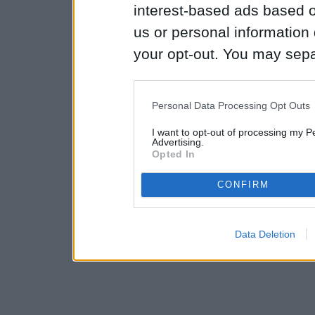
interest-based ads based o
us or personal information d
your opt-out. You may separ
disclosure of your personal
IAB’s list of downstream pa
Personal Data Processing Opt Outs
also be disclosed by us to 
I want to opt-out of processing my P
Downstream Participants
th
Advertising.
Opted In
third parties.
CONFIRM
Data Deletion