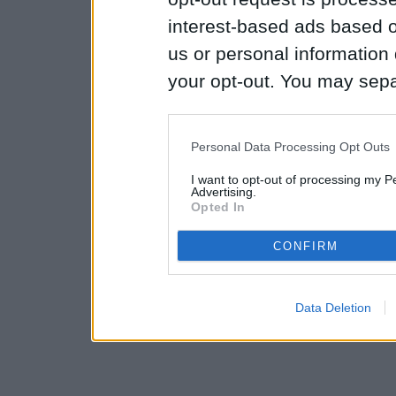
interest-based ads based o
us or personal information d
your opt-out. You may separ
disclosure of your personal
IAB’s list of downstream pa
Personal Data Processing Opt Outs
also be disclosed by us to 
I want to opt-out of processing my P
Downstream Participants
th
Advertising.
Opted In
third parties.
CONFIRM
Data Deletion